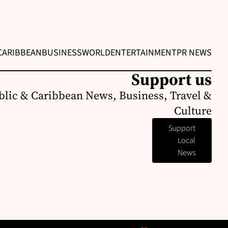
CARIBBEAN
BUSINESS
WORLD
ENTERTAINMENT
PR NEWS
Support us
lic & Caribbean News, Business, Travel &
Culture
Support
Local
News