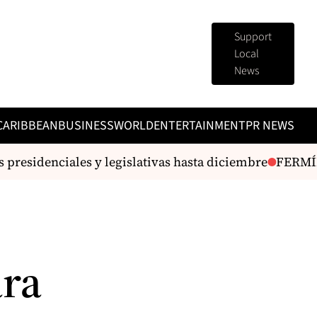
Support
Local
News
CARIBBEAN
BUSINESS
WORLD
ENTERTAINMENT
PR NEWS
presidenciales y legislativas hasta diciembre
FERMÍN 
ara