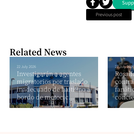
Supp
Previous post
Related News
22 July 2026
21 July 2026
Investigarán a agentes
Rosalí
migratorios por traslado
contra
inadecuado de haitiano a
fanáti
bordo de motocic...
concie