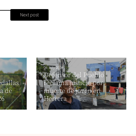
Next post
04 July 2026
Defensor del Pueblo
dallas
reclama justicia por
da de
muerte de joven en
26
Herrera