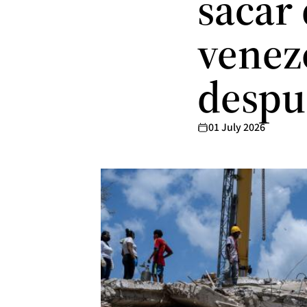
sacar
venezo
despu
01 July 2026