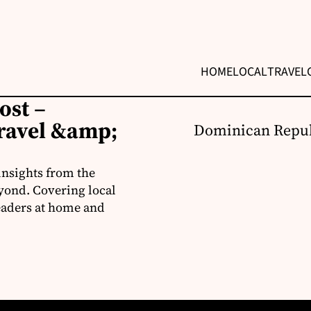
HOME
LOCAL
TRAVEL
ost –
ravel &amp;
Dominican Repub
insights from the
yond. Covering local
readers at home and