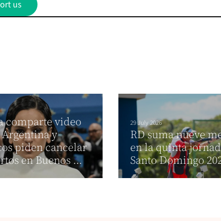
ort us
a comparte video
29 July 2026
 Argentina y
RD suma nueve me
cos piden cancelar
en la quinta jorna
rtos en Buenos ...
Santo Domingo 20