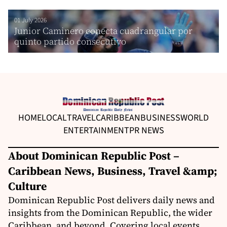
01 July 2026
Junior Caminero conecta cuadrangular por
quinto partido consecutivo
HOME
LOCAL
TRAVEL
CARIBBEAN
BUSINESS
WORLD
ENTERTAINMENT
PR NEWS
About Dominican Republic Post –
Caribbean News, Business, Travel &amp;
Culture
Dominican Republic Post delivers daily news and
insights from the Dominican Republic, the wider
Caribbean, and beyond. Covering local events,