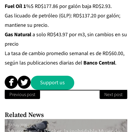
Fuel Oíl 1
%S RD$177.86 por galón baja RD$2.93.
Gas licuado de petróleo (GLP): RD$137.20 por galón;
mantiene su precio.
Gas Natural
a solo RD$43.97 por m3, sin cambios en su
precio
La tasa de cambio promedio semanal es de RD$60.00,
según las publicaciones diarias del
Banco Central
.
Support us
Previous post
Next post
Related News
17 July 2026
Muere Brenda Fricker, la inolvidable Mujer de