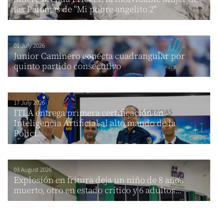
las Palomas de "Mi pobre angelito 2"
01 July 2026
Junior Caminero conecta cuadrangular por
quinto partido consecutivo
17 July 2026
ITLA entrega primera certificación en
Inteligencia Artificial al alto mando de la
Policí...
03 August 2026
Explosión en fritura deja un niño de 8 años
muerto, otro en estado crítico y 6 adultos...