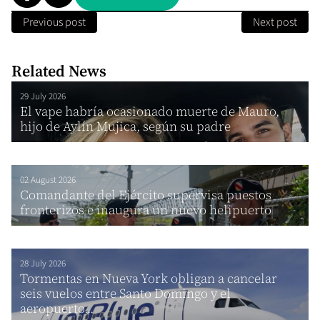
Previous post
Next post
Related News
29 July 2026
El vape habría ocasionado muerte de Mauro,
hijo de Aylín Mujica, según su padre
02 August 2026
Comandante del Ejército supervisa puestos
fronterizos e inaugura un nuevo helipuerto
28 July 2026
Tormentas en Nueva York obligan a cancelar
seis vuelos entre Santo Domingo y el
aeropuerto...