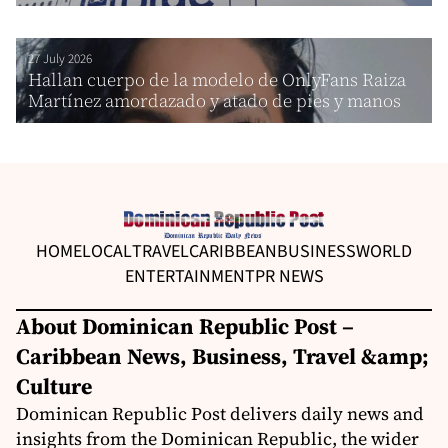
27 July 2026
Hallan cuerpo de la modelo de OnlyFans Raiza
Martínez amordazado y atado de pies y manos
HOME
LOCAL
TRAVEL
CARIBBEAN
BUSINESS
WORLD
ENTERTAINMENT
PR NEWS
About Dominican Republic Post –
Caribbean News, Business, Travel &amp;
Culture
Dominican Republic Post delivers daily news and
insights from the Dominican Republic, the wider