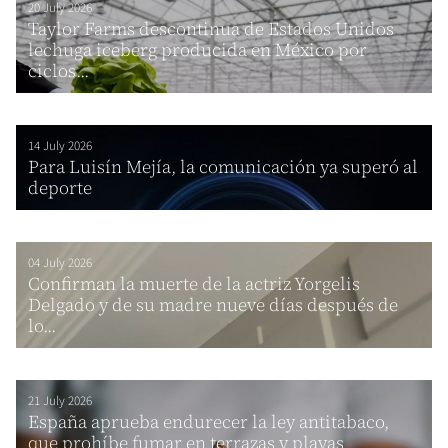
20 July 2026
Taylor Farms descontinua de Estados Unidos
lechuga iceberg producida en México por
ciclos...
14 July 2026
Para Luisín Mejía, la comunicación ya superó al
deporte
04 July 2026
Confirman la muerte de la actriz Yorgelis
Delgado y de su madre nueve días después de
lo...
21 July 2026
España aprueba endurecer la ley antitabaco,
que prohíbe fumar en terrazas y playas