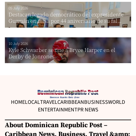
05 July 2026
Destacan legado democrático del expresidente
Guzmán en misa por 44 aniversario de su fal...
10 July 2026
Kyle Schwarber se une a Bryce Harper en el
Derby de Jonrones
HOME
LOCAL
TRAVEL
CARIBBEAN
BUSINESS
WORLD
ENTERTAINMENT
PR NEWS
About Dominican Republic Post –
Caribbean News, Business, Travel &amp;