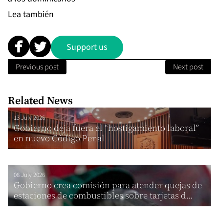
Lea también
Support us
Previous post
Next post
Related News
13 July 2026
Gobierno deja fuera el “hostigamiento laboral”
en nuevo Código Penal
08 July 2026
Gobierno crea comisión para atender quejas de
estaciones de combustibles sobre tarjetas d...