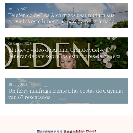
18 July 2026
Teleférico de Los Alcarrizos reaunudará sus
servicios este lunes tras parada programada
06 August 2026
El nuevo video de Ariana Grande vuelve a
generar debate sobre los estándares de belleza
y...
19 July 2026
Un ferry naufraga frente a las costas de Guyana;
van 67 rescatados