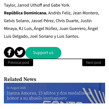
Taylor, Jarrod Uthoff and Gabe York.
República Dominicana.
Andrés Feliz, Jean Montero,
Gelvis Solano, Jassel Pérez, Chris Duarte, Justin
Minaya, RJ Luis, Ángel Núñez, Juan Guerrero, Ángel
Luis Delgado, Joel Soriano y Luis Santos.
Support us
Previous post
Next post
Related News
02 August 2026
Jianna Amores, 15 añitos y dos medallas en
honor a su abuelo santiaguero