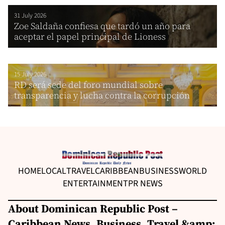
31 July 2026
Zoe Saldaña confiesa que tardó un año para
aceptar el papel principal de Lioness
15 July 2026
RD será sede del foro mundial sobre
transparencia y lucha contra la corrupción
HOME
LOCAL
TRAVEL
CARIBBEAN
BUSINESS
WORLD
ENTERTAINMENT
PR NEWS
About Dominican Republic Post –
Caribbean News, Business, Travel &amp;