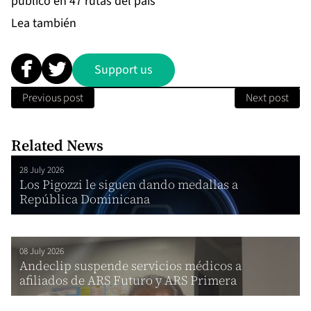
público en 47 rutas del país
Lea también
Support us
Previous post
Next post
Related News
28 July 2026
Los Pigozzi le siguen dando medallas a
República Dominicana
08 July 2026
Andeclip suspende servicios médicos a
afiliados de ARS Futuro y ARS Primera