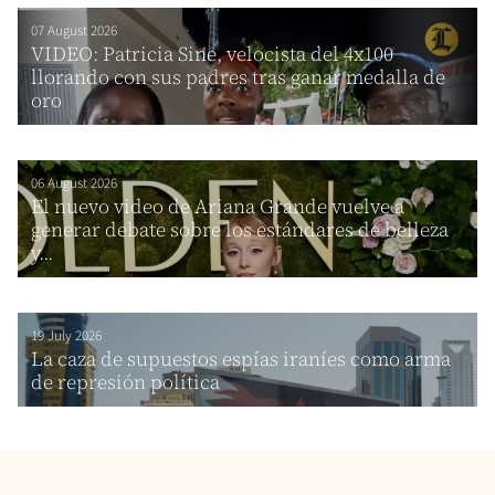
07 August 2026
VIDEO: Patricia Sine, velocista del 4x100
llorando con sus padres tras ganar medalla de
oro
06 August 2026
El nuevo video de Ariana Grande vuelve a
generar debate sobre los estándares de belleza
y...
19 July 2026
La caza de supuestos espías iraníes como arma
de represión política