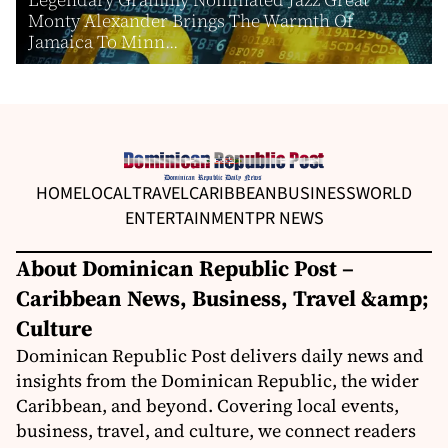
Monty Alexander Brings The Warmth Of
Jamaica To Minn...
HOME
LOCAL
TRAVEL
CARIBBEAN
BUSINESS
WORLD
ENTERTAINMENT
PR NEWS
About Dominican Republic Post –
Caribbean News, Business, Travel &amp;
Culture
Dominican Republic Post delivers daily news and
insights from the Dominican Republic, the wider
Caribbean, and beyond. Covering local events,
business, travel, and culture, we connect readers