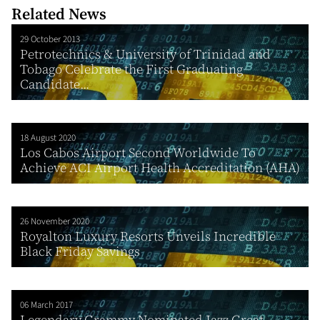
Related News
29 October 2013
Petrotechnics & University of Trinidad and
Tobago Celebrate the First Graduating
Candidate...
18 August 2020
Los Cabos Airport Second Worldwide To
Achieve ACI Airport Health Accreditation (AHA)
26 November 2020
Royalton Luxury Resorts Unveils Incredible
Black Friday Savings
06 March 2017
Legendary Grammy Nominated Jazz Great