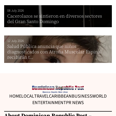
08 July 2026
Cacerolazos se sintieron en diversos sectores
del Gran Santo Domingo
12 July 2026
Salud Pública anuncia que niños
diagnosticados con Atrofia Muscular Espinal
recibirán t...
HOME
LOCAL
TRAVEL
CARIBBEAN
BUSINESS
WORLD
ENTERTAINMENT
PR NEWS
About Dominican Republic Post –