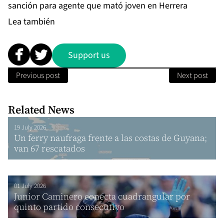
sanción para agente que mató joven en Herrera
Lea también
Support us
Previous post
Next post
Related News
19 July 2026
Un ferry naufraga frente a las costas de Guyana;
van 67 rescatados
01 July 2026
Junior Caminero conecta cuadrangular por
quinto partido consecutivo