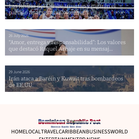
Las Reinas del Caribe triunfan y jugarán el
partido final versus Colombia
26 July 2026
“Amor, entrega y responsabilidad”: Los valores
que destacó Raquel Arbaje en su mensaj...
29 June 2026
Irán ataca a Baréin y Kuwait tras bombardeos
de EE.UU.
HOME
LOCAL
TRAVEL
CARIBBEAN
BUSINESS
WORLD