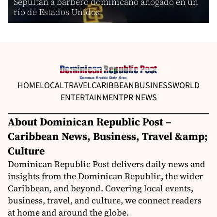
Sepultan a barbero dominicano ahogado en un
río de Estados Unidos
HOME
LOCAL
TRAVEL
CARIBBEAN
BUSINESS
WORLD
ENTERTAINMENT
PR NEWS
About Dominican Republic Post –
Caribbean News, Business, Travel &amp;
Culture
Dominican Republic Post delivers daily news and
insights from the Dominican Republic, the wider
Caribbean, and beyond. Covering local events,
business, travel, and culture, we connect readers
at home and around the globe.