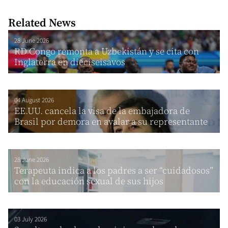
Related News
28 June 2026
RD Congo remonta a Uzbekistán y se cita con
Inglaterra en dieciseisavos
04 August 2026
EE.UU. cancela la visa de la embajadora de
Brasil por demora en avalar a su representante
28 June 2026
Terapeuta indica a los padres a ser “cuidadosos”
con la educación sexual de sus hijos
03 July 2026