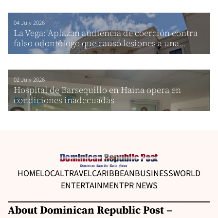
04 July 2026
La Vega: Aplazan audiencia de coerción contra
falso odontólogo que causó lesiones a una...
02 July 2026
Hospital de Barsequillo en Haina opera en
condiciones inadecuadas
HOME
LOCAL
TRAVEL
CARIBBEAN
BUSINESS
WORLD
ENTERTAINMENT
PR NEWS
About Dominican Republic Post –