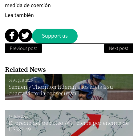
medida de coerción
Lea también
Support us
Previous post
Next post
Related News
08 August 2026
Semien y Thornton lideran a los Mets a su
cuarta victoria consecutiva
17 July 2026
El precio del petróleo WTI cierra por encima de
US$82.49