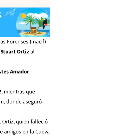
as Forenses (Inacif)
r
Stuart Ortiz
al
stes Amador
2, mientras que
am, donde aseguró
Ortiz, quien falleció
e amigos en la Cueva