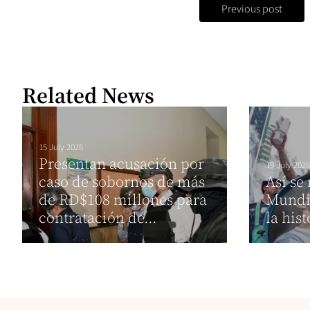
Previous post
Related News
15 July 2026
Presentan acusación por
19 July 2026
caso de sobornos de más
Así se
de RD$108 millones para
Mundi
contratación de...
la hist