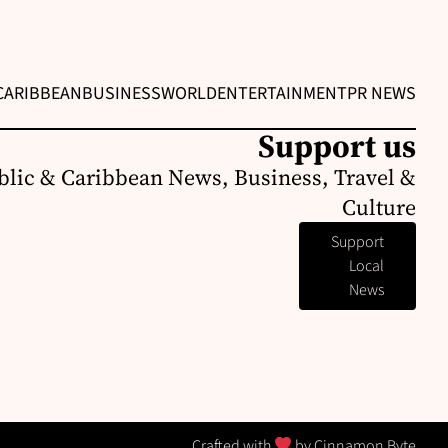
CARIBBEAN
BUSINESS
WORLD
ENTERTAINMENT
PR NEWS
Support us
lic & Caribbean News, Business, Travel &
Culture
Support
Local
News
Crafted with
by
Cinnamon Byte