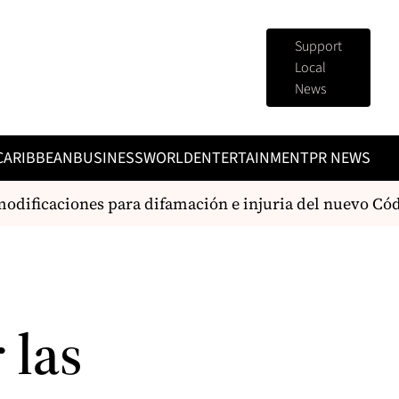
Support
Local
News
CARIBBEAN
BUSINESS
WORLD
ENTERTAINMENT
PR NEWS
ificaciones para difamación e injuria del nuevo Códi
 las