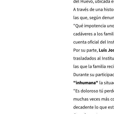
del Huevo, ubicada 
A través de una histo
las que, según denunc
"Qué impotencia uno 
cadáveres a los fami
cuenta oficial del In
Por su parte,
Luis Jo
trasladados al Instit
las que la familia rec
Durante su participac
"inhumana"
la situ
"Es doloroso tú perd
muchas veces más con
decadente lo que est