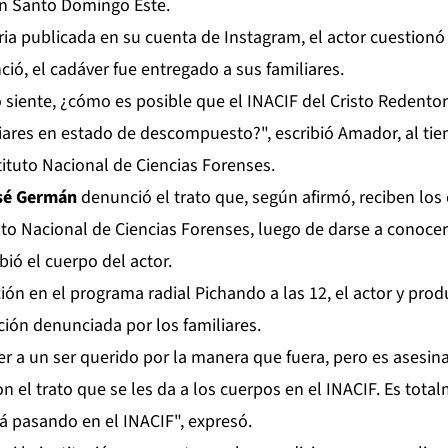
en Santo Domingo Este.
ria publicada en su cuenta de Instagram, el actor cuestionó
ió, el cadáver fue entregado a sus familiares.
siente, ¿cómo es posible que el INACIF del Cristo Redentor
liares en estado de descompuesto?", escribió Amador, al ti
stituto Nacional de Ciencias Forenses.
sé Germán
denunció el trato que, según afirmó, reciben lo
uto Nacional de Ciencias Forenses, luego de darse a conocer
ibió el cuerpo del actor.
ión en el programa radial Pichando a las 12, el actor y prod
ación denunciada por los familiares.
er a un ser querido por la manera que fuera, pero es asesin
 el trato que se les da a los cuerpos en el INACIF. Es tot
á pasando en el INACIF", expresó.