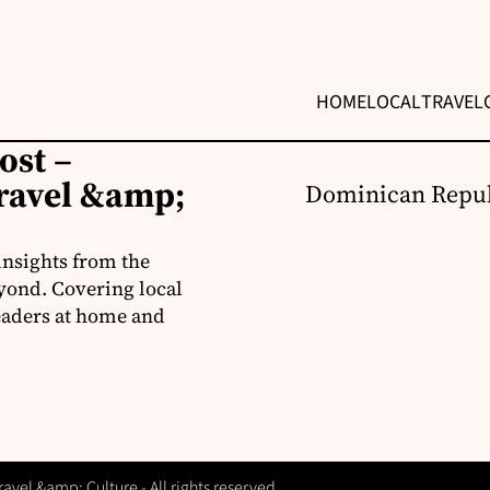
HOME
LOCAL
TRAVEL
ost –
ravel &amp;
Dominican Repub
insights from the
yond. Covering local
readers at home and
vel &amp; Culture - All rights reserved