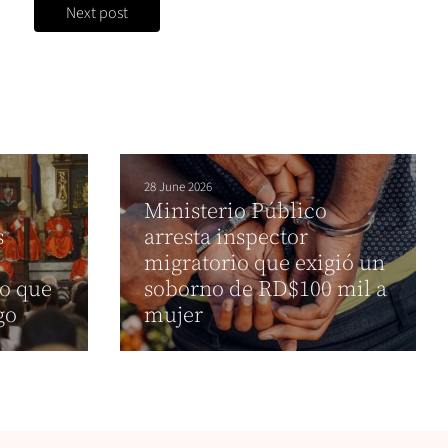
Next post
28 June 2026
Ministerio Público
s
arresta inspector
migratorio que exigió un
go que
soborno de RD$100 mil a
go
mujer