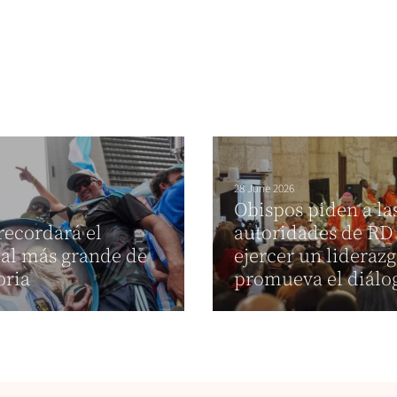
28 June 2026
Obispos piden a la
 recordará el
autoridades de RD
al más grande de
ejercer un lideraz
oria
promueva el diálo